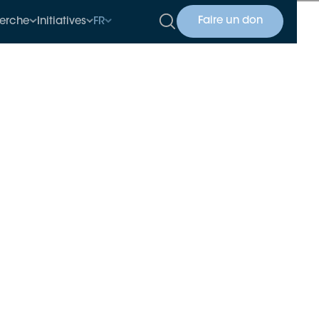
Faire un don
erche
Initiatives
FR