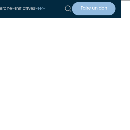
Faire un don
erche
Initiatives
FR